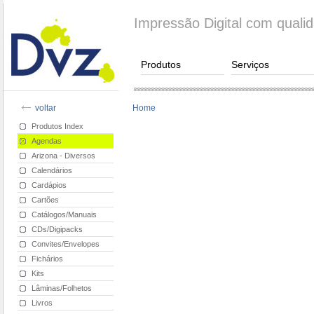
Impressão Digital com quali
Produtos
Serviços
voltar
Home
Produtos Index
Agendas
Arizona - Diversos
Calendários
Cardápios
Cartões
Catálogos/Manuais
CDs/Digipacks
Convites/Envelopes
Fichários
Kits
Lâminas/Folhetos
Livros