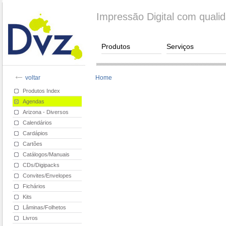
Impressão Digital com quali
Produtos
Serviços
voltar
Home
Produtos Index
Agendas
Arizona - Diversos
Calendários
Cardápios
Cartões
Catálogos/Manuais
CDs/Digipacks
Convites/Envelopes
Fichários
Kits
Lâminas/Folhetos
Livros